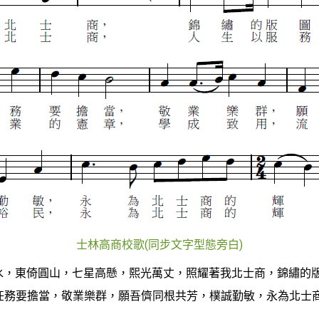
士林高商校歌(同步文字型態旁白)
淡水，東倚圓山，七星高懸，熙光萬丈，照耀著我北士商，錦繡的
務要擔當，敬業樂群，願吾儕同根共芳，樸誠勤敏，永為北士