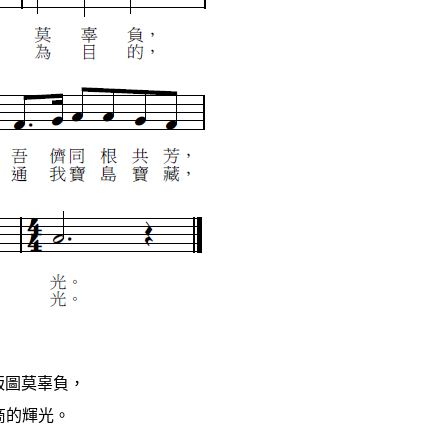
版圖莫辜負，
商的輝光。